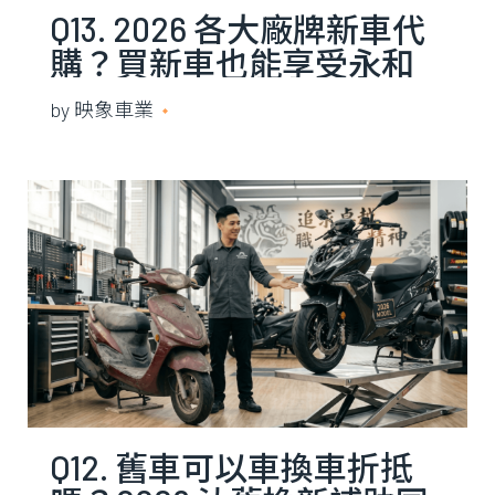
Q13. 2026 各大廠牌新車代
購？買新車也能享受永和
在地維修的溫度
by
映象車業
2021 年 5 月 13 日
Q12. 舊車可以車換車折抵