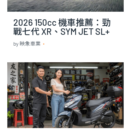
2026 150cc 機車推薦：勁
戰七代 XR、SYM JET SL+
158 電推、KYMCO RTS R
by
映象車業
2026 年 7 月 10 日
165 怎麼選？