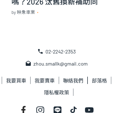
嗎？2026 汰舊換新補助同
步代辦
by
映象車業
2021 年 5 月 13 日
call
02-2242-2353
drafts
zhou.smallk@gmail.com
我要買車
我要賣車
聯絡我們
部落格
隱私權政策