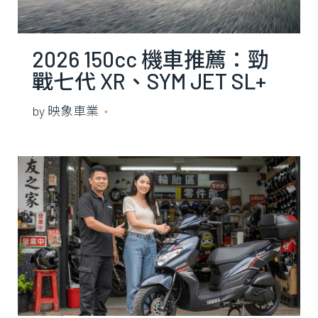
2026 150cc 機車推薦：勁
戰七代 XR、SYM JET SL+
158 電推、KYMCO RTS R
by
映象車業
2026 年 7 月 10 日
165 怎麼選？