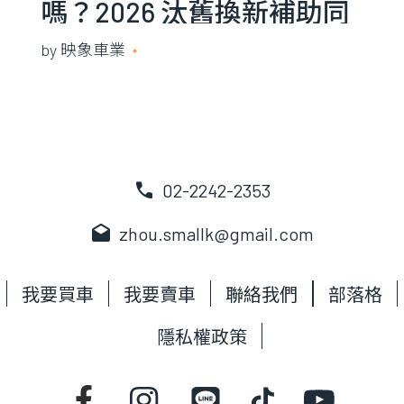
嗎？2026 汰舊換新補助同
步代辦
by
映象車業
2021 年 5 月 13 日
call
02-2242-2353
drafts
zhou.smallk@gmail.com
我要買車
我要賣車
聯絡我們
部落格
隱私權政策