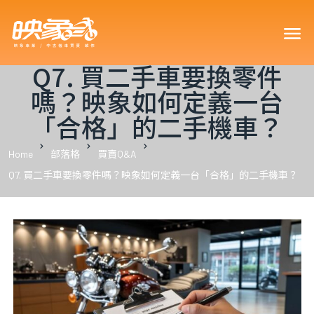
買車可以
Q7. 買二手車要換零件
嗎？映象如何定義一台
「合格」的二手機車？
車型嗎？
Home
部落格
買賣Q&A
Q7. 買二手車要換零件嗎？映象如何定義一台「合格」的二手機車？
車嗎？18
？