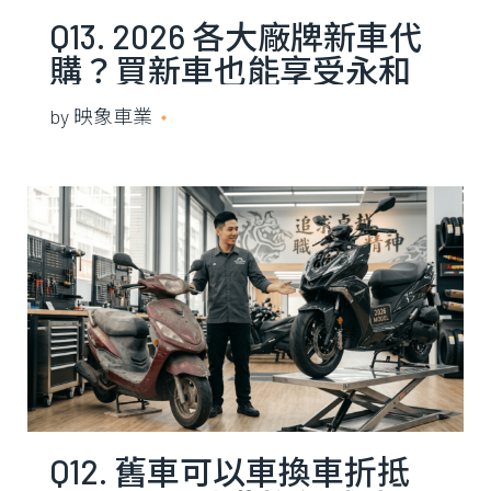
Q13. 2026 各大廠牌新車代
購？買新車也能享受永和
在地維修的溫度
by
映象車業
2021 年 5 月 13 日
Q12. 舊車可以車換車折抵