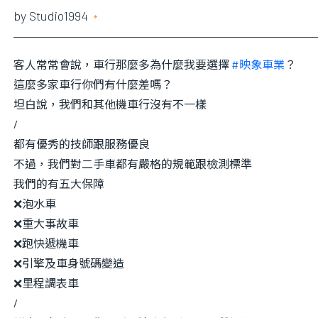
by
Studio1994
2020 年 3 月 2 日
客人常常會說，車行那麼多為什麼我要選擇
#
映象車業
？
這麼多家車行你們有什麼差嗎？
坦白說，我們和其他機車行沒有不一樣
/
都有優秀的技師跟服務優良
不過，我們對二手車都有嚴格的規範跟檢測標準
我們的有五大保障
❌
泡水車
❌
重大事故車
❌
跑快遞機車
❌
引擎及車身號碼變造
❌
里程調表車
/