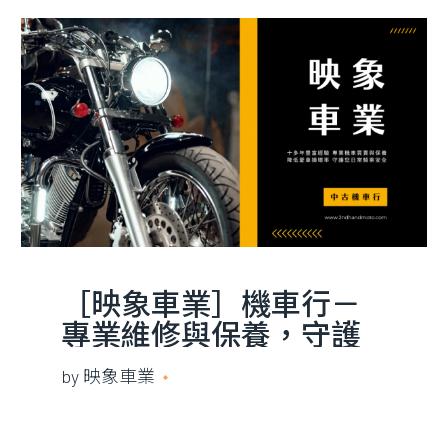
［映象車業］機車行－
專業維修與保養，守護
您的騎乘安全
by
映象車業
2022 年 11 月 23 日