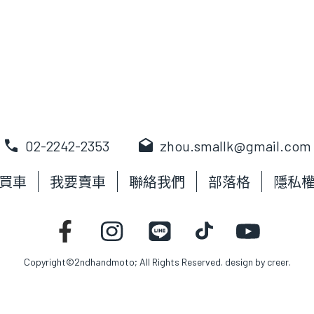
call
drafts
02-2242-2353
zhou.smallk@gmail.com
買車
我要賣車
聯絡我們
部落格
隱私
Copyright©2ndhandmoto; All Rights Reserved. design by
creer.