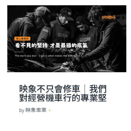
映象不只會修車｜我們
對經營機車行的專業堅
持
by
映象車業
2025 年 7 月 25 日