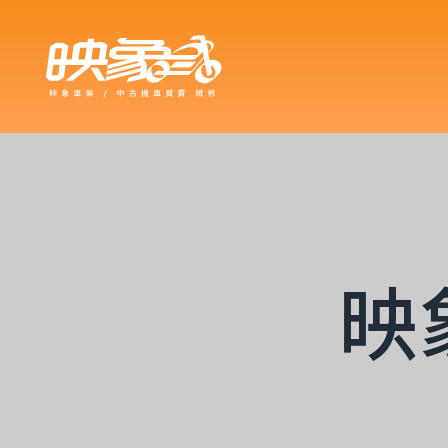
買車可以
車型嗎？
映
車嗎？18
？