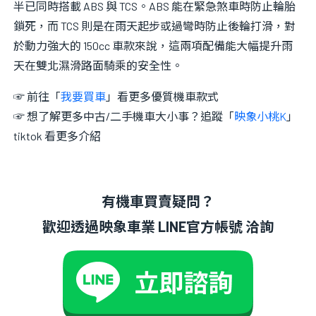
半已同時搭載 ABS 與 TCS。ABS 能在緊急煞車時防止輪胎
鎖死，而 TCS 則是在雨天起步或過彎時防止後輪打滑，對
於動力強大的 150cc 車款來說，這兩項配備能大幅提升雨
天在雙北濕滑路面騎乘的安全性。
☞ 前往「
我要買車
」看更多優質機車款式
☞ 想了解更多中古/二手機車大小事？追蹤「
映象小桃K
」
tiktok 看更多介紹
有機車買賣疑問？
歡迎透過映象車業 LINE官方帳號 洽詢