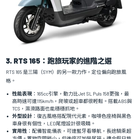
3. RTS 165：跑旅玩家的進階之選
RTS 165 是三陽（SYM）的另一款力作，定位偏向跑旅風
格。
性能表現
：165cc引擎，動力比Jet SL Puls 158更強，最
高時速可達115km/h，爬坡或超車都很輕鬆。搭載ABS與
TCS，濕滑路面也能穩穩抓地。
外型設計
：復古風格搭配現代元素，咖啡色座椅與黑色
車身很有個性，LED尾燈設計很吸睛。
實用性
：配備智能儀表，可連藍牙看導航，長途騎乘超
方便。置物空間稍小，但後座可加裝尾箱，適合假日旅