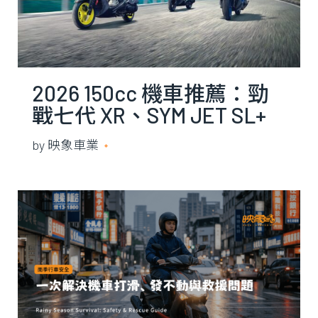
2026 150cc 機車推薦：勁
戰七代 XR、SYM JET SL+
158 電推、KYMCO RTS R
by
映象車業
2026 年 7 月 10 日
165 怎麼選？