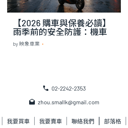
【2026 購車與保養必讀】
雨季前的安全防護：機車
打滑、熄火發不動怎麼
by
映象車業
2026 年 3 月 24 日
辦？映象老闆教您自檢 3 大
關鍵
call
02-2242-2353
drafts
zhou.smallk@gmail.com
我要買車
我要賣車
聯絡我們
部落格