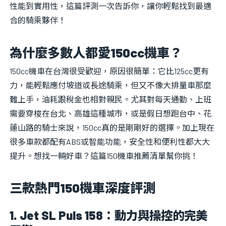
性能到實用性，這篇評測一次告訴你，讓你輕鬆找到最適
合的騎乘夥伴！
為什麼多數人都愛150cc機車？
150cc機車在台灣很受歡迎，原因很簡單：它比125cc更有
力，能輕鬆應付坡道或長途騎乘，但又不像大排量車那麼
難上手，油耗跟稅金也相對親民。尤其對每天通勤、上班
需要穿梭在台北、高雄這種城市，或是假日想跑台中、花
蓮山路的騎士來說，150cc真的是剛剛好的選擇。加上現在
很多車款都配有ABS或智能功能，安全性和便利性都大大
提升。想找一輛好車？這篇150機車推薦清單幫你挑！
三款熱門150機車深度評測
1. Jet SL Puls 158：動力與操控的完美