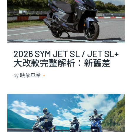
2026 SYM JET SL / JET SL+
大改款完整解析：新舊差
在哪、C-TCS 值不值得加
by
映象車業
2026 年 7 月 21 日
價？