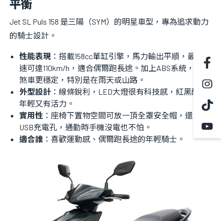
平衡
Jet SL Puls 158 是三陽（SYM）的明星車型，專為追求動力
的騎士設計。
性能表現
：搭載158cc單缸引擎，馬力輸出平順，最高時
速可達110km/h，適合偶爾跑長途。加上ABS系統，緊急
煞車更穩定，特別是在雨天或山路。
外型設計
：線條銳利，LED大燈很有科技感，紅黑配色
年輕又有活力。
實用性
：座椅下置物空間可放一頂全罩安全帽，還有
USB充電孔，通勤時手機沒電也不怕。
適合誰
：喜歡運動感、偶爾跑長途的年輕騎士。