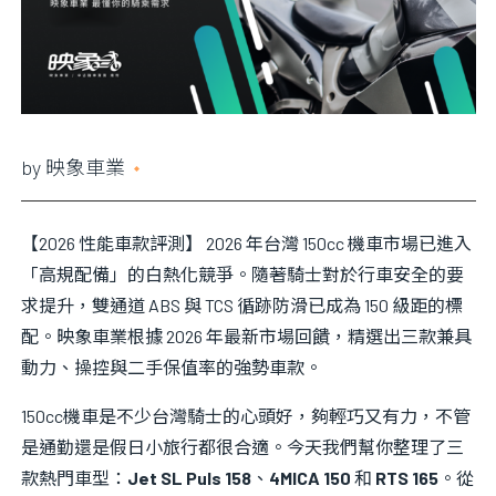
資料？
更換什麼
by
映象車業
2025 年 4 月 16 日
【2026 性能車款評測】 2026 年台灣 150cc 機車市場已進入
「高規配備」的白熱化競爭。隨著騎士對於行車安全的要
求提升，雙通道 ABS 與 TCS 循跡防滑已成為 150 級距的標
配。映象車業根據 2026 年最新市場回饋，精選出三款兼具
動力、操控與二手保值率的強勢車款。
150cc機車是不少台灣騎士的心頭好，夠輕巧又有力，不管
是通勤還是假日小旅行都很合適。
今天我們幫你整理了三
款熱門車型：
Jet SL Puls 158
、
4MICA 150
和
RTS 165
。從