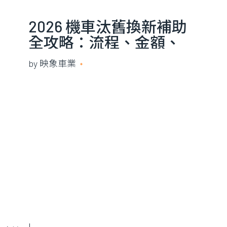
2026 機車汰舊換新補助
全攻略：流程、金額、
申辦細節一次掌握
by
映象車業
2025 年 10 月 14 日