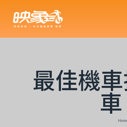
買車可以
車型嗎？
最佳機車推
車
車嗎？18
？
Hom