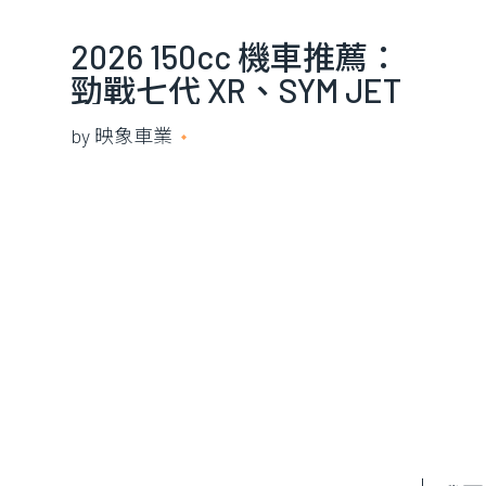
2026 150cc 機車推薦：
勁戰七代 XR、SYM JET
SL+ 158 電推、KYMCO
by
映象車業
2026 年 7 月 10 日
RTS R 165 怎麼選？