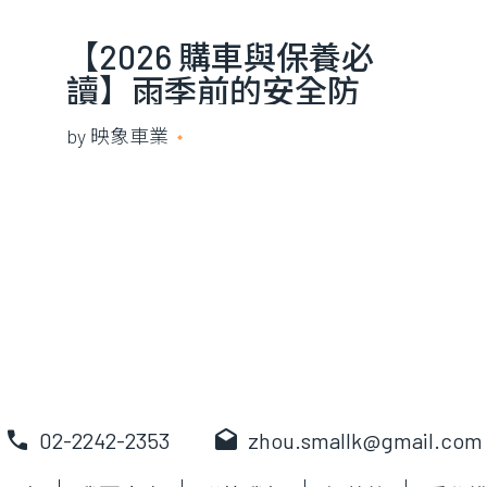
【2026 購車與保養必
讀】雨季前的安全防
護：機車打滑、熄火發
by
映象車業
2026 年 3 月 24 日
不動怎麼辦？映象老闆
教您自檢 3 大關鍵
call
drafts
02-2242-2353
zhou.smallk@gmail.com