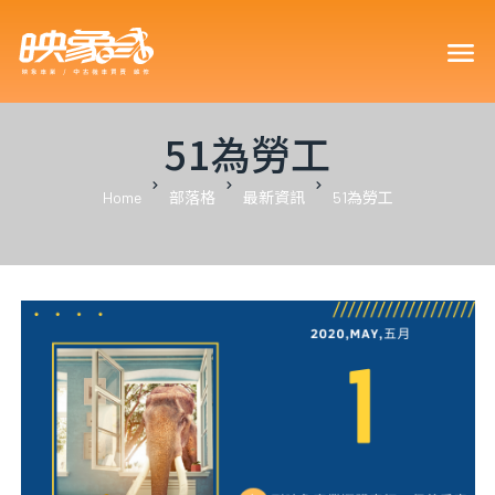
買車可以
51為勞工
Home
部落格
最新資訊
51為勞工
車型嗎？
車嗎？18
？