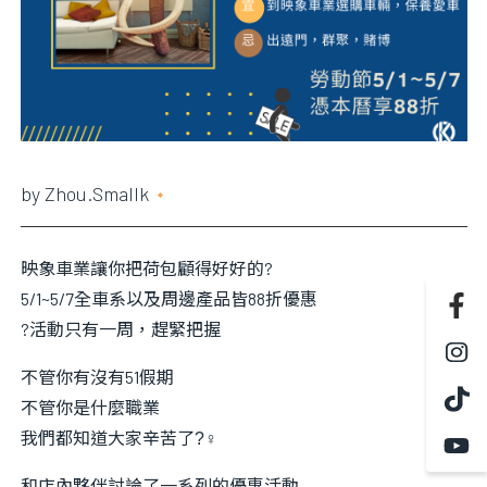
資料？
更換什麼
by
Zhou.smallk
2020 年 4 月 30 日
映象車業讓你把荷包顧得好好的
?
5/1~5/7全車系以及周邊產品皆88折優惠
?
活動只有一周，趕緊把握
不管你有沒有51假期
不管你是什麼職業
我們都知道大家辛苦了
?‍♀
和店內夥伴討論了一系列的優惠活動