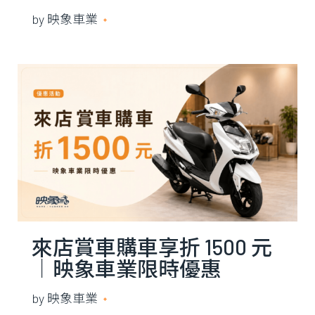
在哪、C-TCS 值不值得加
by
映象車業
2026 年 7 月 21 日
價？
來店賞車購車享折 1500 元
｜映象車業限時優惠
by
映象車業
2026 年 5 月 19 日