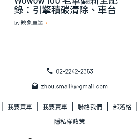
錄：引擎積碳清除、車台
除鏽與線路重整工法解析
by
映象車業
2025 年 11 月 24 日
call
02-2242-2353
drafts
zhou.smallk@gmail.com
我要買車
我要賣車
聯絡我們
部落格
隱私權政策