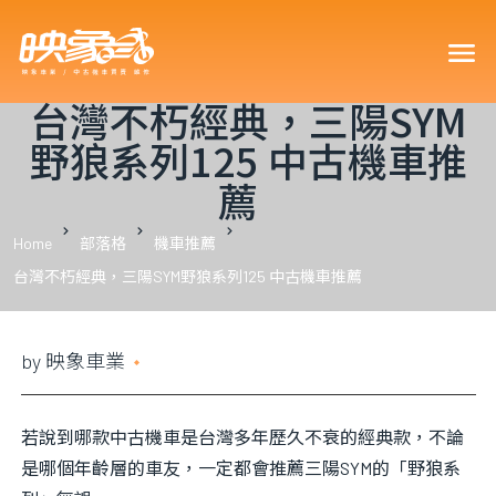
買車可以
台灣不朽經典，三陽SYM
野狼系列125 中古機車推
薦
車型嗎？
Home
部落格
機車推薦
台灣不朽經典，三陽SYM野狼系列125 中古機車推薦
by
映象車業
2022 年 3 月 25 日
車嗎？18
若說到哪款中古機車是台灣多年歷久不衰的經典款，不論
？
是哪個年齡層的車友，一定都會推薦三陽SYM的「野狼系