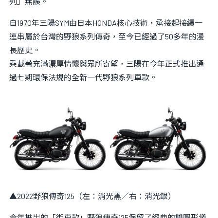
列」無誤。
資料？
自1970年三陽SYM由日本HONDA核心技術，承接起接續一
連串屬於台灣的野狼系列傳奇，至今已經過了50多年的漫
更換什麼
長歷史。
乘載著充滿濃厚情懷與眾所寄望，三陽在今年正式推出通
過七期環保法規的全新一代野狼系列車款。
▲2022野狼傳奇125（左：消光黑／右：消光銀）
今年推出的「街車款」野狼傳奇125保留了經典的雙圓形儀