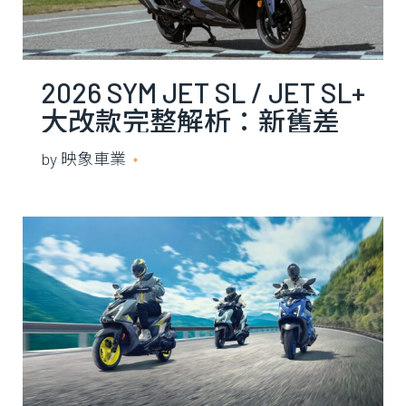
2026 SYM JET SL / JET SL+
大改款完整解析：新舊差
在哪、C-TCS 值不值得加
by
映象車業
2026 年 7 月 21 日
價？