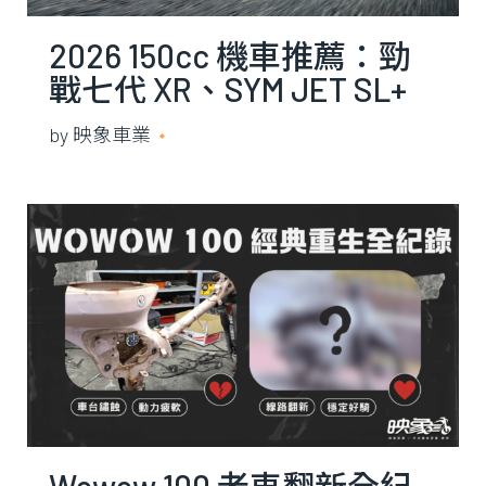
2026 150cc 機車推薦：勁
戰七代 XR、SYM JET SL+
158 電推、KYMCO RTS R
by
映象車業
2026 年 7 月 10 日
165 怎麼選？
Wowow 100 老車翻新全紀