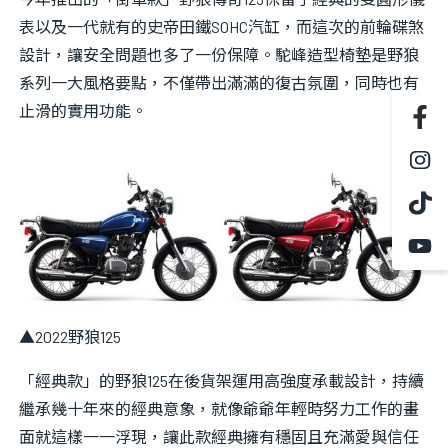
表以及一代就有的史帝田鐵SOHC汽缸，而這次的前輪碟煞
設計，讓安全問題也多了一份保障。駝峰造型椅墊是野狼
系列一大風格要點，不僅帶出滿滿的復古氛圍，同時也有
止滑的實用功能。
▲2022野狼125
「經典款」的野狼125在後貨架運用高強度承載設計，持續
繼承幾十年來的經典意象，就像爺爺年輕時努力工作的畫
面就這樣一一浮現，讓此款經典擁有穩固且充滿愛與信任